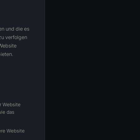
en und die es
zu verfolgen
 Website
ieten.
r Website
wie das
ere Website